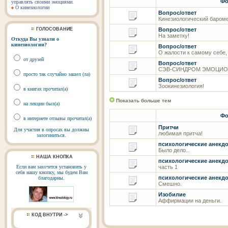
Фо
управлять своими эмоциями.
О кинезиологии
Вопрос/ответ
Кинезиологический баром
ГОЛОСОВАНИЕ
Вопрос/ответ
На заметку!
Откуда Вы узнали о
кинезиологии?
Вопрос/ответ
О жалости к самому себе, 
от друзей
Вопрос/ответ
СЭВ-СИНДРОМ ЭМОЦИОН
просто так случайно зашел (ла)
Вопрос/ответ
Зоокинезиология!
в книгах прочитал(а)
Показать больше тем
на лекции был(а)
Фо
в интернете отзывы прочитал(а)
Притчи
Для участия в опросах вы должны
любимая притча!
залогиниться.
психологические анекдо
Было дело..
НАША КНОПКА
психологические анекдо
Если вам захочется установить у
часть 1
себя нашу кнопку, мы будем Вам
психологические анекдо
благодарны.
Смешно.
Изобилие
Аффирмации на деньги.
КОД ВНУТРИ ->