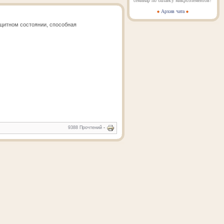
семинар по балансу микроэлементов?
Архив чата
щитном состоянии, способная
9388 Прочтений
-