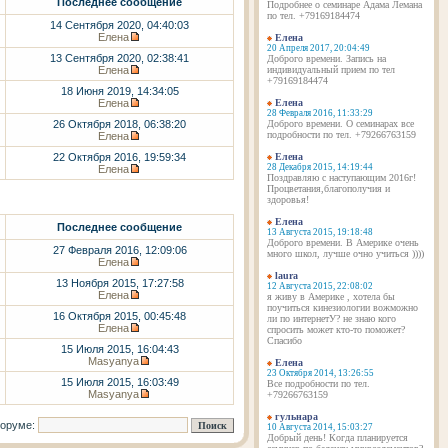
Последнее сообщение
Подробнее о семинаре Адама Лемана
по тел. +79169184474
14 Сентября 2020, 04:40:03
Елена
Елена
20 Апреля 2017, 20:04:49
13 Сентября 2020, 02:38:41
Доброго времени. Запись на
Елена
индивидуальный прием по тел
+79169184474
18 Июня 2019, 14:34:05
Елена
Елена
28 Февраля 2016, 11:33:29
26 Октября 2018, 06:38:20
Доброго времени. О семинарах все
подробности по тел. +79266763159
Елена
22 Октября 2016, 19:59:34
Елена
28 Декабря 2015, 14:19:44
Елена
Поздравляю с наступающим 2016г!
Процветания,благополучия и
здоровья!
Елена
Последнее сообщение
13 Августа 2015, 19:18:48
Доброго времени. В Америке очень
27 Февраля 2016, 12:09:06
много школ, лучше очно учиться ))))
Елена
laura
13 Ноября 2015, 17:27:58
12 Августа 2015, 22:08:02
Елена
я живу в Америке , хотела бы
поучиться кинезиологии вожможно
16 Октября 2015, 00:45:48
ли по интернетУ? не знаю кого
Елена
спросить может кто-то поможет?
Спасибо
15 Июля 2015, 16:04:43
Masyanya
Елена
23 Октября 2014, 13:26:55
15 Июля 2015, 16:03:49
Все подробности по тел.
Masyanya
+79266763159
гульнара
форуме:
10 Августа 2014, 15:03:27
Добрый день! Когда планируется