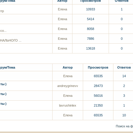
рум/Тема
Автор
Просмотров
Ответов
Елена
10933
1
етр
Елена
5414
0
Елена
8058
0
со...
Елена
7886
0
АЛЬНОГО ...
Елена
13618
0
рум/Тема
Автор
Просмотров
Ответов
Елена
65535
14
ты )
andreygrinevv
28473
2
ты )
Елена
56016
3
ты )
lavrushinlex
21350
1
Елена
65535
10
Поиск на 