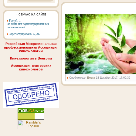
СЕЙЧАС НА САЙТЕ
Гостей: 1
На сайте нет зарегистрированных
пользователей
Зарегистрировано: 5,297
Российская Межрегиональная
профессиональная Ассоциация
кинезиологии
Кинезиология в Венгрии
Ассоциация венгерских
кинезиологов
Опубликовал
Елена
18 Декабря 2017, 17:09:36