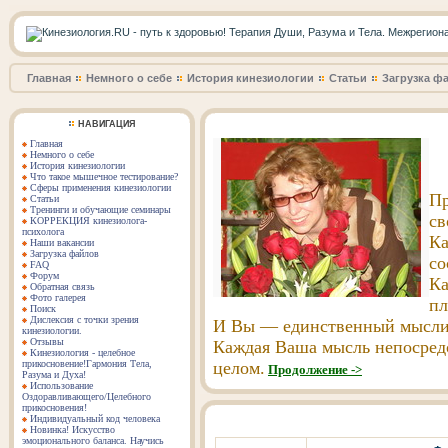
Главная
Немного о себе
История кинезиологии
Статьи
Загрузка ф
НАВИГАЦИЯ
Главная
Немного о себе
История кинезиологии
Что такое мышечное тестирование?
Сферы применения кинезиологии
Пр
Статьи
Тренинги и обучающие семинары
св
КОРРЕКЦИЯ кинезиолога-
психолога
Ка
Наши вакансии
Загрузка файлов
со
FAQ
Форум
Ка
Обратная связь
Фото галерея
пл
Поиск
Дислексия с точки зрения
И Вы — единственный мыслите
кинезиологии.
Отзывы
Каждая Ваша мысль непосредс
Кинезиология - целебное
прикосновение!Гармония Тела,
целом.
Продолжение
->
Разума и Духа!
Использование
Оздоравливающего/Целебного
прикосновения!
Индивидуальный код человека
Новинка! Искусство
эмоционального баланса. Научись