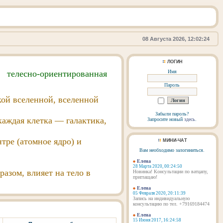
08 Августа 2026, 12:02:24
ЛОГИН
телесно-ориентированная
Имя
Пароль
ой вселенной, вселенной
Забыли пароль?
каждая клетка — галактика,
Запросите новый
здесь
.
тре (атомное ядро) и
МИНИ-ЧАТ
Вам необходимо залогиниться.
Елена
28 Марта 2020, 00:24:50
азом, влияет на тело в
Новинка! Консультации по ватцапу,
приглащаю!
Елена
05 Февраля 2020, 20:11:39
Запись на индивидуальную
консультацию по тел. +79169184474
Елена
15 Июня 2017, 16:24:58