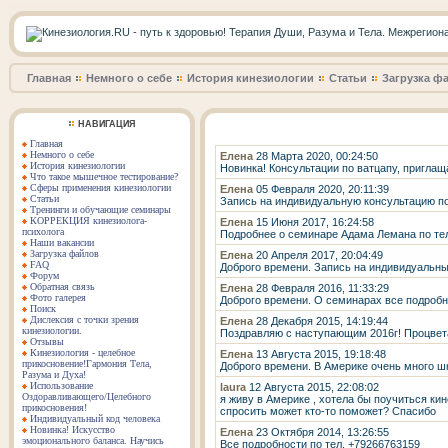
Главная
Немного о себе
История кинезиологии
Статьи
Загрузка ф
НАВИГАЦИЯ
Главная
Немного о себе
Елена
28 Марта 2020, 00:24:50
История кинезиологии
Новинка! Консультации по ватцапу, приглащ
Что такое мышечное тестирование?
Сферы применения кинезиологии
Елена
05 Февраля 2020, 20:11:39
Статьи
Запись на индивидуальную консультацию по
Тренинги и обучающие семинары
КОРРЕКЦИЯ кинезиолога-
Елена
15 Июня 2017, 16:24:58
психолога
Подробнее о семинаре Адама Лемана по те
Наши вакансии
Загрузка файлов
Елена
20 Апреля 2017, 20:04:49
FAQ
Доброго времени. Запись на индивидуальны
Форум
Обратная связь
Елена
28 Февраля 2016, 11:33:29
Фото галерея
Доброго времени. О семинарах все подробн
Поиск
Дислексия с точки зрения
Елена
28 Декабря 2015, 14:19:44
кинезиологии.
Поздравляю с наступающим 2016г! Процвета
Отзывы
Кинезиология - целебное
Елена
13 Августа 2015, 19:18:48
прикосновение!Гармония Тела,
Доброго времени. В Америке очень много шк
Разума и Духа!
Использование
laura
12 Августа 2015, 22:08:02
Оздоравливающего/Целебного
я живу в Америке , хотела бы поучиться ки
прикосновения!
спросить может кто-то поможет? Спасибо
Индивидуальный код человека
Новинка! Искусство
Елена
23 Октября 2014, 13:26:55
эмоционального баланса. Научись
Все подробности по тел. +79266763159