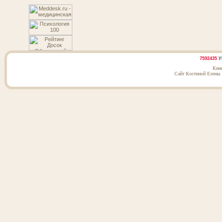
7592435
У
Кин
Сайт Костиной Елены