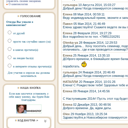
управлять своими эмоциями.
О кинезиологии
гульнара
10 Августа 2014, 15:03:27
Добрый день! Когда планируется семинар п
Елена
08 Мая 2014, 00:59:11
ГОЛОСОВАНИЕ
Веду индивидуальный прием, звоните и зап
Откуда Вы узнали о
Павел
05 Мая 2014, 21:46:49
кинезиологии?
Елена здравствуйте! Скажите ведете ли вы 
Елена
28 Февраля 2014, 19:27:29
от друзей
Все подробности по тел. +79851316291
просто так случайно зашел (ла)
Olenka-ya
28 Февраля 2014, 12:29:53
Добрый день... Хочу посетить семинар, подс
оплачивать...где и как проводится семинар?
в книгах прочитал(а)
Елена
25 Января 2014, 13:35:10
на лекции был(а)
ДОброго времени, в ближайшее время бала
поработать.
в интернете отзывы прочитал(а)
гульнара
24 Января 2014, 20:46:49
Для участия в опросах вы должны
Добрый день! Когда планируется семинар п
залогиниться.
НАТАЛЛИ
20 Января 2014, 10:01:26
Елена! С Рождеством тебя! Здоровья тебе и 
НАША КНОПКА
Елена
09 Января 2014, 14:45:56
Если вам захочется установить у
себя нашу кнопку, мы будем Вам
С Наступившим 2014г! Пусть этот год будет
благодарны.
Елена
02 Декабря 2013, 00:48:56
Доброго времени. Да, ждем даты.
Olex
29 Ноября 2013, 19:25:34
Здравствуйте,в Новосибирске планируется
КОД ВНУТРИ ->