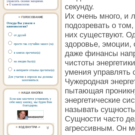
управлять своими эмоциями.
секунду.
О кинезиологии
Их очень много, и 
ГОЛОСОВАНИЕ
подозревать о том
Откуда Вы узнали о
кинезиологии?
них существуют. Од
от друзей
здоровье, эмоции,
просто так случайно зашел (ла)
даже финансы напр
в книгах прочитал(а)
чистоты энергетики
на лекции был(а)
умения управлять 
в интернете отзывы прочитал(а)
Для участия в опросах вы должны
Чужеродная энергет
залогиниться.
пытающая проникну
НАША КНОПКА
энергетические сис
Если вам захочется установить у
себя нашу кнопку, мы будем Вам
благодарны.
называть сущность
Сущности часто де
агрессивным. Он м
КОД ВНУТРИ ->