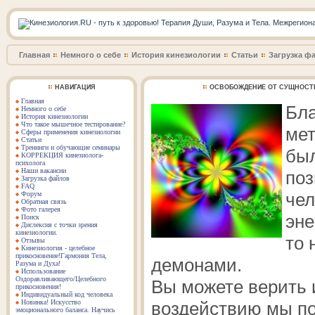
Главная
Немного о себе
История кинезиологии
Статьи
Загрузка ф
НАВИГАЦИЯ
ОСВОБОЖДЕНИЕ ОТ СУЩНОСТЕ
Главная
Бла
Немного о себе
История кинезиологии
Что такое мышечное тестирование?
мет
Сферы применения кинезиологии
Статьи
Тренинги и обучающие семинары
был
КОРРЕКЦИЯ кинезиолога-
психолога
Наши вакансии
по
Загрузка файлов
FAQ
чел
Форум
Обратная связь
Фото галерея
эне
Поиск
Дислексия с точки зрения
кинезиологии.
то 
Отзывы
Кинезиология - целебное
прикосновение!Гармония Тела,
демонами.
Разума и Духа!
Использование
Оздоравливающего/Целебного
Вы можете верить и
прикосновения!
Индивидуальный код человека
Новинка! Искусство
воздействию мы п
эмоционального баланса. Научись