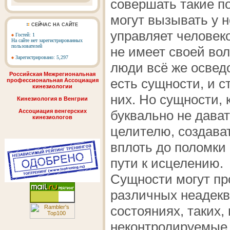
совершать такие по
могут вызывать у 
СЕЙЧАС НА САЙТЕ
управляет человеко
Гостей: 1
На сайте нет зарегистрированных
пользователей
не имеет своей вол
Зарегистрировано: 5,297
люди всё же осведо
Российская Межрегиональная
есть сущности, и с
профессиональная Ассоциация
кинезиологии
них. Но сущности, 
Кинезиология в Венгрии
Ассоциация венгерских
буквально не дава
кинезиологов
целителю, создава
вплоть до поломки
пути к исцелению.
Сущности могут пр
различных неадек
состояниях, таких,
неконтролируемые