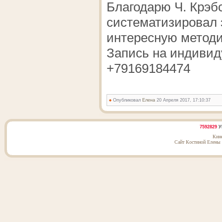
Благодарю Ч. Крэб
систематизировал 
интересную методи
Запись на индиви
+79169184474
Опубликовал
Елена
20 Апреля 2017, 17:10:37
7592829
У
Кин
Сайт Костиной Елены